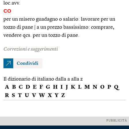
loc.avv.
CO
per un misero guadagno o salario: lavorare per un
tozzo di pane | a un prezzo bassissimo: comprare,
vendere qcs. per un tozzo di pane.
Correzioni e suggerimenti
Condividi
Il dizionario di italiano dalla a alla z
A
B
C
D
E
F
G
H
I
J
K
L
M
N
O
P
Q
R
S
T
U
V
W
X
Y
Z
PUBBLICITÀ