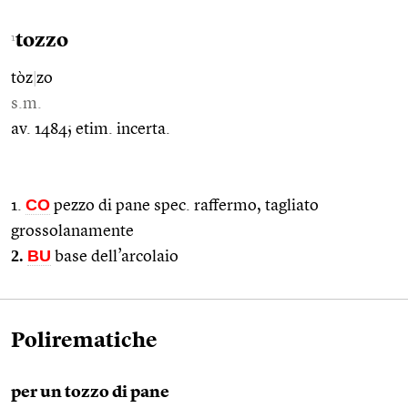
tozzo
1
tòz
|
zo
s.m.
av. 1484; etim. incerta.
CO
1.
pezzo di pane spec. raffermo, tagliato
grossolanamente
2.
BU
base dell’arcolaio
Polirematiche
per un tozzo di pane