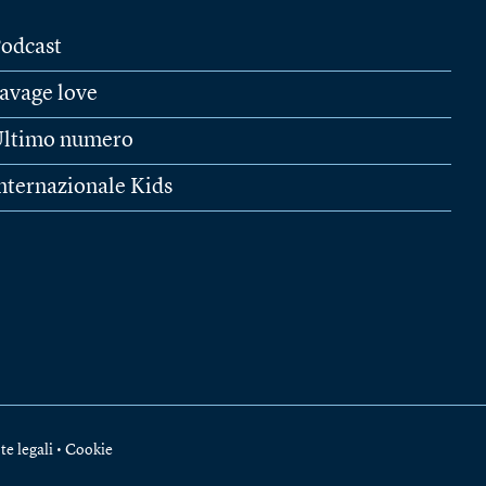
odcast
avage love
ltimo numero
nternazionale Kids
te legali
•
Cookie