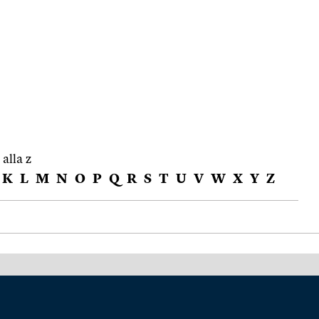
 alla z
K
L
M
N
O
P
Q
R
S
T
U
V
W
X
Y
Z