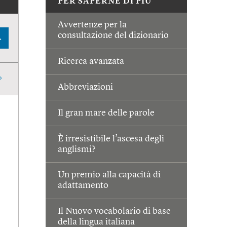
PER SAPERNE DI PIÙ
Avvertenze per la
consultazione del dizionario
A
Ricerca avanzata
Abbreviazioni
Il gran mare delle parole
È irresistibile l’ascesa degli
anglismi?
Un premio alla capacità di
adattamento
Il Nuovo vocabolario di base
della lingua italiana