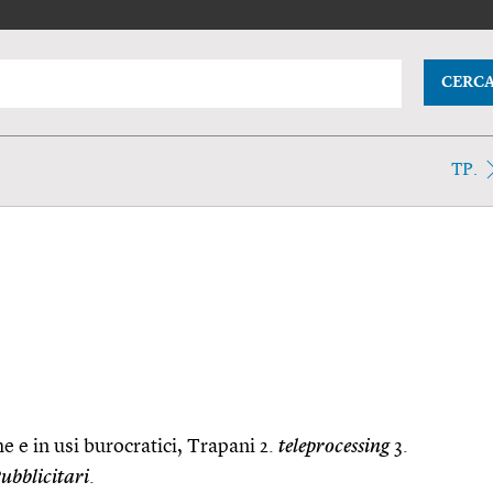
CERC
TP.
e e in usi burocratici, Trapani 2.
teleprocessing
3.
ubblicitari
.