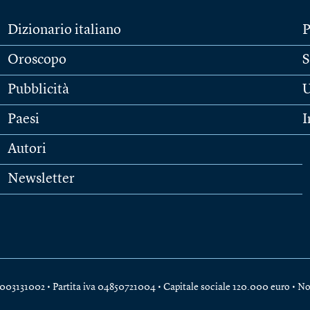
Dizionario italiano
P
Oroscopo
S
Pubblicità
U
Paesi
I
Autori
Newsletter
e 04003131002 • Partita iva 04850721004 • Capitale sociale 120.000 euro •
No