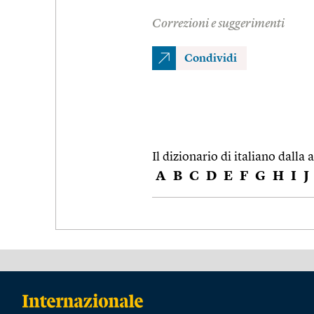
Correzioni e suggerimenti
Condividi
Il dizionario di italiano dalla a
A
B
C
D
E
F
G
H
I
J