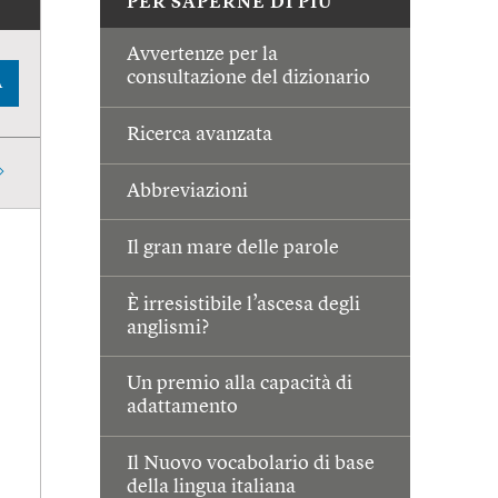
PER SAPERNE DI PIÙ
Avvertenze per la
consultazione del dizionario
A
Ricerca avanzata
Abbreviazioni
Il gran mare delle parole
È irresistibile l’ascesa degli
anglismi?
Un premio alla capacità di
adattamento
Il Nuovo vocabolario di base
della lingua italiana