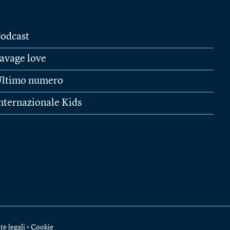
odcast
avage love
ltimo numero
nternazionale Kids
te legali
•
Cookie