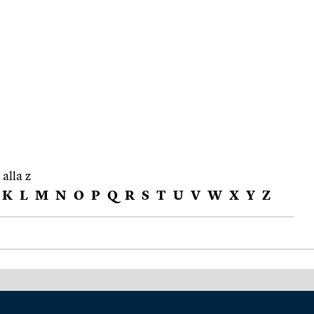
 alla z
K
L
M
N
O
P
Q
R
S
T
U
V
W
X
Y
Z