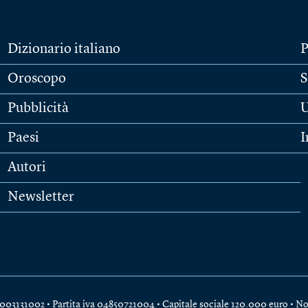
Dizionario italiano
P
Oroscopo
S
Pubblicità
U
Paesi
I
Autori
Newsletter
e 04003131002 • Partita iva 04850721004 • Capitale sociale 120.000 euro •
No