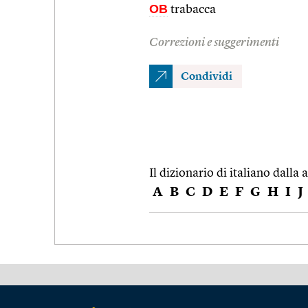
OB
trabacca
Correzioni e suggerimenti
Condividi
Il dizionario di italiano dalla a
A
B
C
D
E
F
G
H
I
J