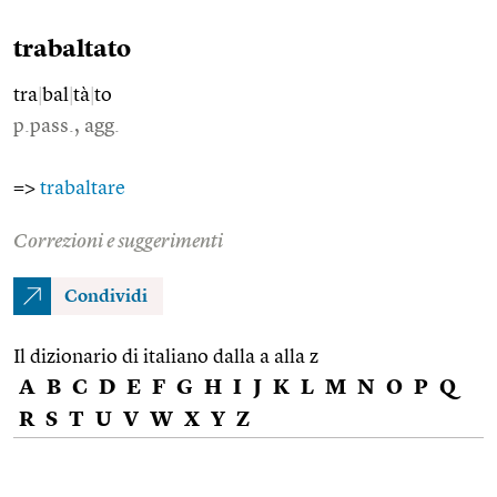
trabaltato
tra
|
bal
|
tà
|
to
p.pass., agg.
=>
trabaltare
Correzioni e suggerimenti
Condividi
Il dizionario di italiano dalla a alla z
A
B
C
D
E
F
G
H
I
J
K
L
M
N
O
P
Q
R
S
T
U
V
W
X
Y
Z