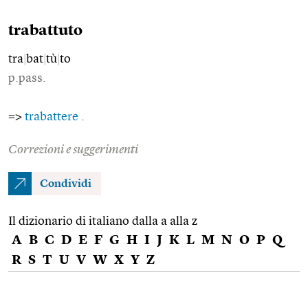
trabattuto
tra
|
bat
|
tù
|
to
p.pass.
=>
trabattere
.
Correzioni e suggerimenti
Condividi
Il dizionario di italiano dalla a alla z
A
B
C
D
E
F
G
H
I
J
K
L
M
N
O
P
Q
R
S
T
U
V
W
X
Y
Z