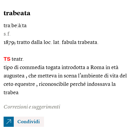
trabeata
tra
|
be
|
à
|
ta
s.f.
1879; tratto dalla loc. lat. fabula trabeata.
TS
teatr.
tipo di commedia togata introdotta a Roma in età
augustea , che metteva in scena l’ambiente di vita del
ceto equestre , riconoscibile perché indossava la
trabea
Correzioni e suggerimenti
Condividi