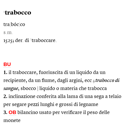
trabocco
1
tra
|
bóc
|
co
s.m.
1
1525; der. di
traboccare.
BU
1.
il traboccare, fuoriuscita di un liquido da un
recipiente, da un fiume, dagli argini, ecc.;
trabocco di
sangue
, sbocco
|
liquido o materia che trabocca
2.
inclinazione conferita alla lama di una sega a telaio
per segare pezzi lunghi e grossi di legname
3.
OB
bilancino usato per verificare il peso delle
monete