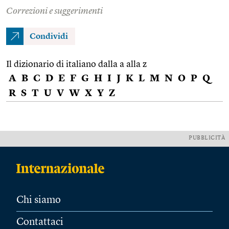
Correzioni e suggerimenti
Condividi
Il dizionario di italiano dalla a alla z
A
B
C
D
E
F
G
H
I
J
K
L
M
N
O
P
Q
R
S
T
U
V
W
X
Y
Z
PUBBLICITÀ
Chi siamo
Contattaci