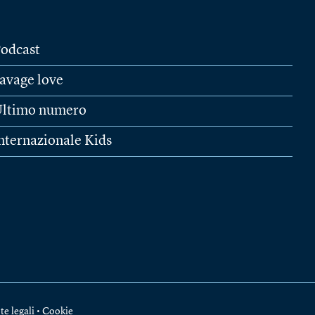
odcast
avage love
ltimo numero
nternazionale Kids
te legali
•
Cookie