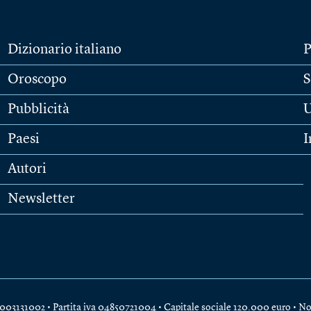
Dizionario italiano
P
Oroscopo
S
Pubblicità
U
Paesi
I
Autori
Newsletter
e 04003131002 • Partita iva 04850721004 • Capitale sociale 120.000 euro •
No