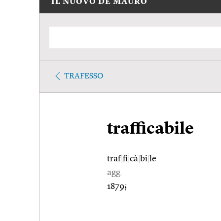
IL NUOVO DE MAURO
TRAFESSO
trafficabile
traf
|
fi
|
cà
|
bi
|
le
agg.
1879;