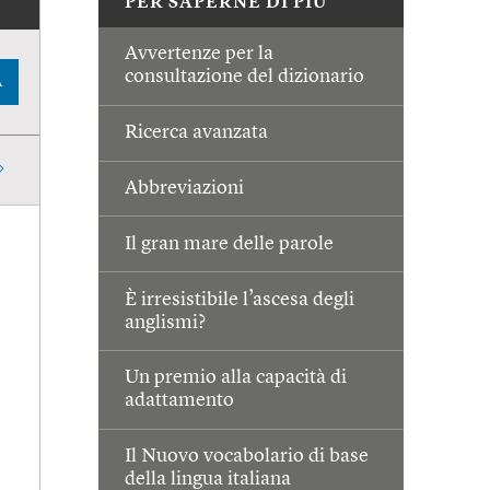
PER SAPERNE DI PIÙ
Avvertenze per la
consultazione del dizionario
A
Ricerca avanzata
Abbreviazioni
Il gran mare delle parole
È irresistibile l’ascesa degli
anglismi?
Un premio alla capacità di
adattamento
Il Nuovo vocabolario di base
della lingua italiana