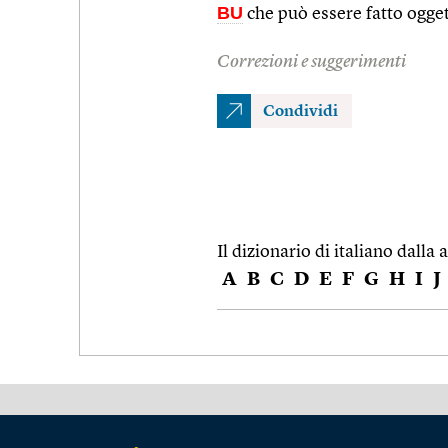
BU
che può essere fatto ogget
Correzioni e suggerimenti
Condividi
Il dizionario di italiano dalla a
A
B
C
D
E
F
G
H
I
J