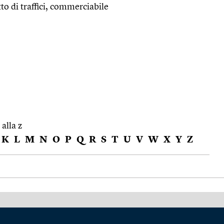
to di traffici, commerciabile
 alla z
K
L
M
N
O
P
Q
R
S
T
U
V
W
X
Y
Z