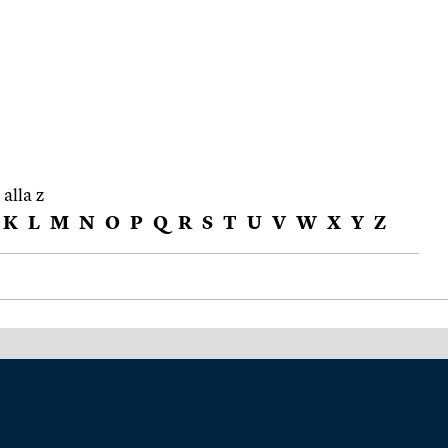
 alla z
K
L
M
N
O
P
Q
R
S
T
U
V
W
X
Y
Z