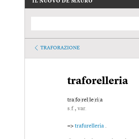
IL NUOVO DE MAURO
TRAFORAZIONE
traforelleria
tra
|
fo
|
rel
|
le
|
rì
|
a
s.f., var.
=>
trafurelleria
.