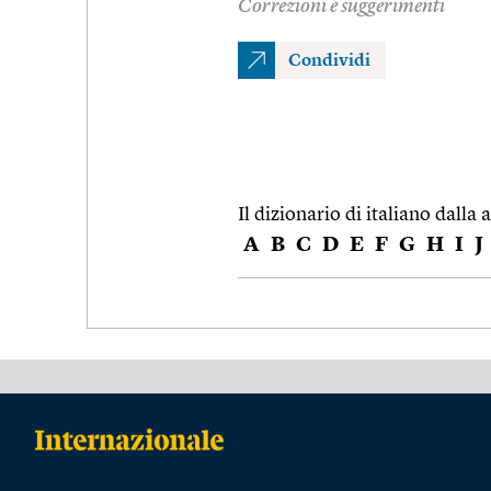
Correzioni e suggerimenti
Condividi
Il dizionario di italiano dalla a
A
B
C
D
E
F
G
H
I
J