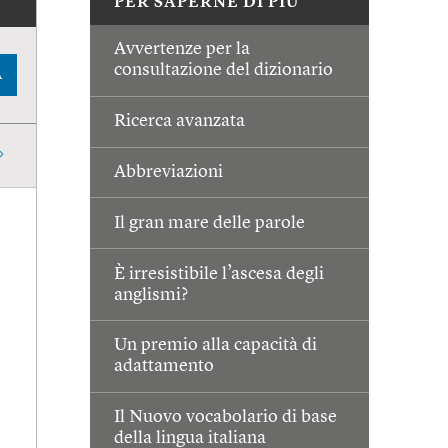
PER SAPERNE DI PIÙ
Avvertenze per la
consultazione del dizionario
A
Ricerca avanzata
Abbreviazioni
Il gran mare delle parole
È irresistibile l’ascesa degli
anglismi?
Un premio alla capacità di
adattamento
Il Nuovo vocabolario di base
della lingua italiana