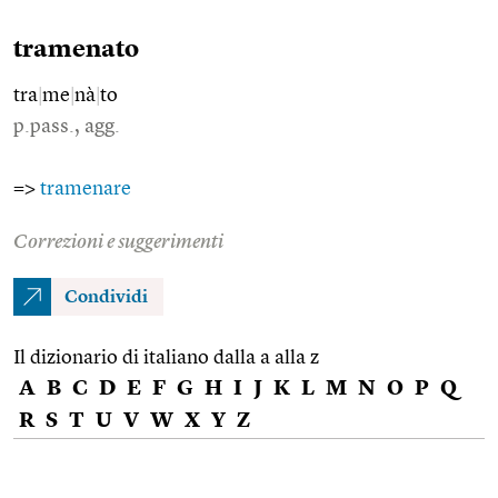
tramenato
tra
|
me
|
nà
|
to
p.pass., agg.
=>
tramenare
Correzioni e suggerimenti
Condividi
Il dizionario di italiano dalla a alla z
A
B
C
D
E
F
G
H
I
J
K
L
M
N
O
P
Q
R
S
T
U
V
W
X
Y
Z