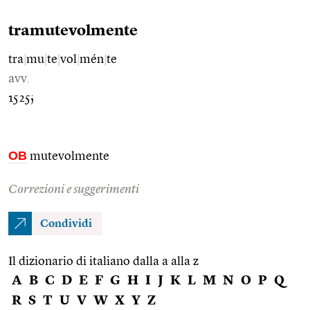
tramutevolmente
tra
|
mu
|
te
|
vol
|
mén
|
te
avv.
1525;
OB
mutevolmente
Correzioni e suggerimenti
Condividi
Il dizionario di italiano dalla a alla z
A
B
C
D
E
F
G
H
I
J
K
L
M
N
O
P
Q
R
S
T
U
V
W
X
Y
Z