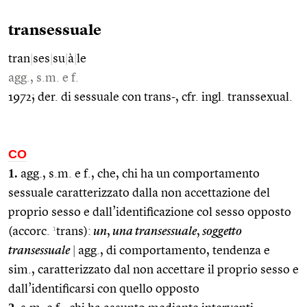
transessuale
tran
|
ses
|
su
|
à
|
le
agg., s.m. e f.
1972; der. di sessuale con trans-, cfr. ingl. transsexual.
CO
1.
agg., s.m. e f., che, chi ha un comportamento
sessuale caratterizzato dalla non accettazione del
proprio sesso e dall’identificazione col sesso opposto
1
(accorc.
trans):
un
,
una transessuale
,
soggetto
transessuale
|
agg., di comportamento, tendenza e
sim., caratterizzato dal non accettare il proprio sesso e
dall’identificarsi con quello opposto