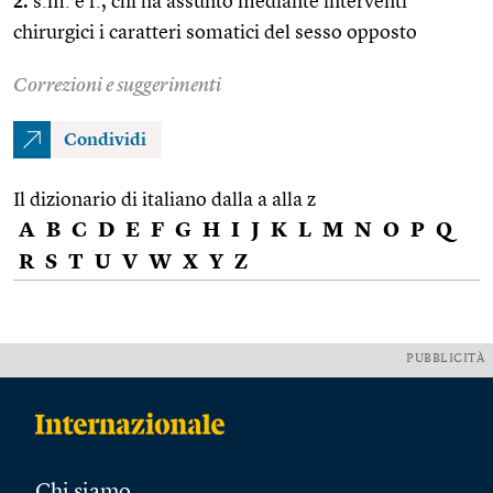
2.
s.m. e f., chi ha assunto mediante interventi
chirurgici i caratteri somatici del sesso opposto
Correzioni e suggerimenti
Condividi
Il dizionario di italiano dalla a alla z
A
B
C
D
E
F
G
H
I
J
K
L
M
N
O
P
Q
R
S
T
U
V
W
X
Y
Z
PUBBLICITÀ