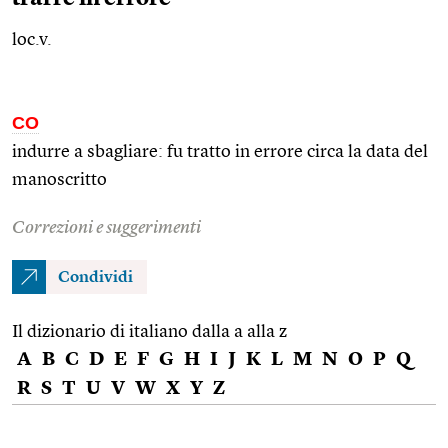
loc.v.
CO
indurre a sbagliare: fu tratto in errore circa la data del
manoscritto
Correzioni e suggerimenti
Condividi
Il dizionario di italiano dalla a alla z
A
B
C
D
E
F
G
H
I
J
K
L
M
N
O
P
Q
R
S
T
U
V
W
X
Y
Z