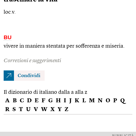
loc.v.
BU
vivere in maniera stentata per sofferenza e miseria.
Correzioni e suggerimenti
Condividi
Il dizionario di italiano dalla a alla z
A
B
C
D
E
F
G
H
I
J
K
L
M
N
O
P
Q
R
S
T
U
V
W
X
Y
Z