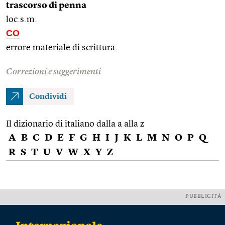
trascorso di penna
loc.s.m.
CO
errore materiale di scrittura.
Correzioni e suggerimenti
Condividi
Il dizionario di italiano dalla a alla z
A
B
C
D
E
F
G
H
I
J
K
L
M
N
O
P
Q
R
S
T
U
V
W
X
Y
Z
PUBBLICITÀ