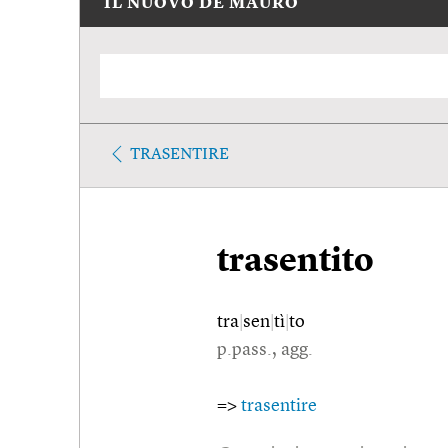
IL NUOVO DE MAURO
TRASENTIRE
trasentito
tra
|
sen
|
tì
|
to
p.pass., agg.
=>
trasentire