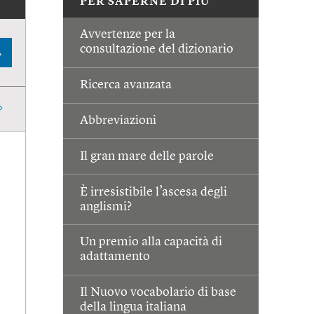
PER SAPERNE DI PIÙ
Avvertenze per la
consultazione del dizionario
A
Ricerca avanzata
Abbreviazioni
Il gran mare delle parole
È irresistibile l’ascesa degli
anglismi?
Un premio alla capacità di
adattamento
Il Nuovo vocabolario di base
della lingua italiana