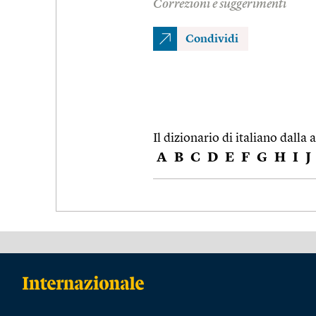
Correzioni e suggerimenti
Condividi
Il dizionario di italiano dalla a
A
B
C
D
E
F
G
H
I
J