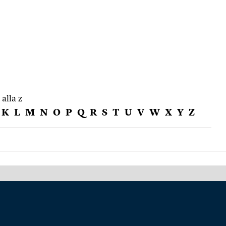
 alla z
K
L
M
N
O
P
Q
R
S
T
U
V
W
X
Y
Z