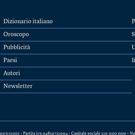
Dizionario italiano
P
Oroscopo
S
Pubblicità
U
Paesi
I
Autori
Newsletter
e 04003131002 • Partita iva 04850721004 • Capitale sociale 120.000 euro •
No