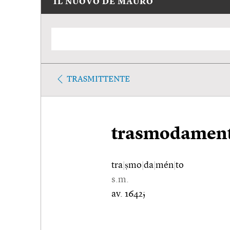
IL NUOVO DE MAURO
TRASMITTENTE
trasmodamen
tra
|
ṣmo
|
da
|
mén
|
to
s.m.
av. 1642;