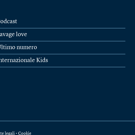
odcast
avage love
ltimo numero
nternazionale Kids
te legali
•
Cookie