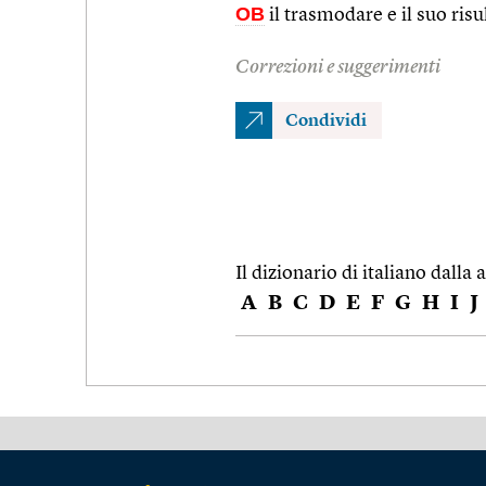
OB
il trasmodare e il suo risu
Correzioni e suggerimenti
Condividi
Il dizionario di italiano dalla a
A
B
C
D
E
F
G
H
I
J