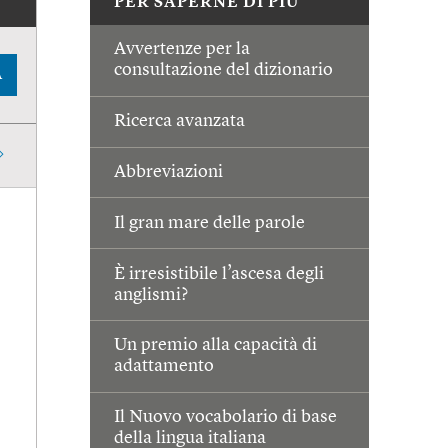
PER SAPERNE DI PIÙ
Avvertenze per la
consultazione del dizionario
A
Ricerca avanzata
Abbreviazioni
Il gran mare delle parole
È irresistibile l’ascesa degli
anglismi?
Un premio alla capacità di
adattamento
Il Nuovo vocabolario di base
della lingua italiana