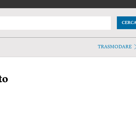
CERC
TRASMODARE
to