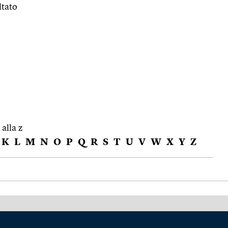
ltato
 alla z
K
L
M
N
O
P
Q
R
S
T
U
V
W
X
Y
Z