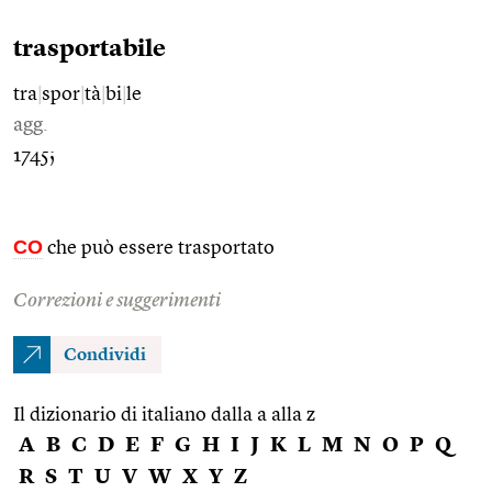
trasportabile
tra
|
spor
|
tà
|
bi
|
le
agg.
1745;
CO
che può essere trasportato
Correzioni e suggerimenti
Condividi
Il dizionario di italiano dalla a alla z
A
B
C
D
E
F
G
H
I
J
K
L
M
N
O
P
Q
R
S
T
U
V
W
X
Y
Z