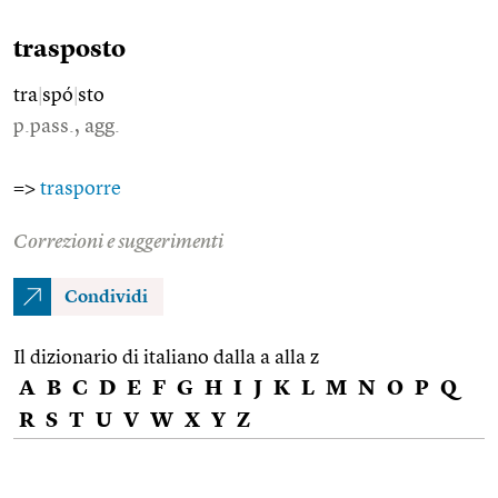
trasposto
tra
|
spó
|
sto
p.pass., agg.
=>
trasporre
Correzioni e suggerimenti
Condividi
Il dizionario di italiano dalla a alla z
A
B
C
D
E
F
G
H
I
J
K
L
M
N
O
P
Q
R
S
T
U
V
W
X
Y
Z