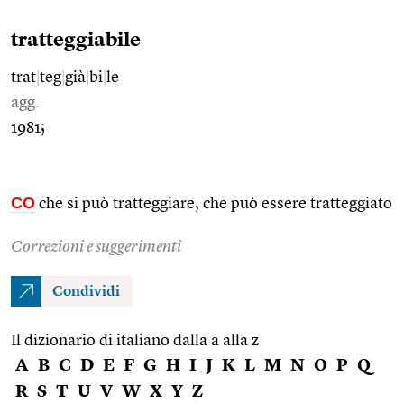
tratteggiabile
trat
|
teg
|
già
|
bi
|
le
agg.
1981;
CO
che si può tratteggiare, che può essere tratteggiato
Correzioni e suggerimenti
Condividi
Il dizionario di italiano dalla a alla z
A
B
C
D
E
F
G
H
I
J
K
L
M
N
O
P
Q
R
S
T
U
V
W
X
Y
Z