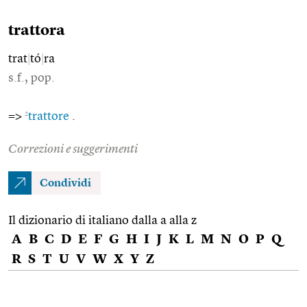
trattora
trat
|
tó
|
ra
s.f., pop.
2
=>
trattore
.
Correzioni e suggerimenti
Condividi
Il dizionario di italiano dalla a alla z
A
B
C
D
E
F
G
H
I
J
K
L
M
N
O
P
Q
R
S
T
U
V
W
X
Y
Z