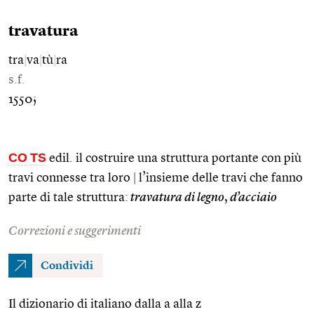
travatura
tra
|
va
|
tù
|
ra
s.f.
1550;
CO
TS
edil. il costruire una struttura portante con più
travi connesse tra loro
|
l’insieme delle travi che fanno
parte di tale struttura:
travatura di legno
,
d’acciaio
Correzioni e suggerimenti
Condividi
Il dizionario di italiano dalla a alla z