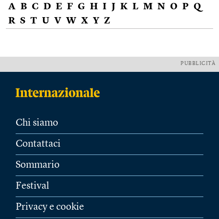
A
B
C
D
E
F
G
H
I
J
K
L
M
N
O
P
Q
R
S
T
U
V
W
X
Y
Z
PUBBLICITÀ
Chi siamo
Contattaci
Sommario
Festival
Privacy e cookie