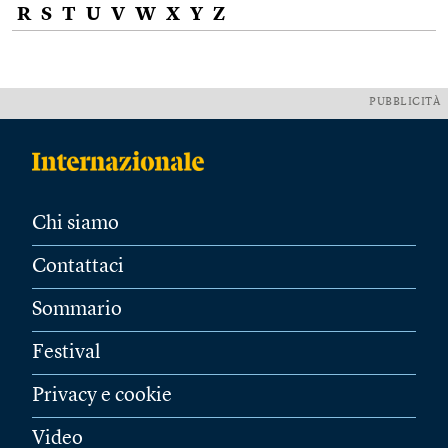
R
S
T
U
V
W
X
Y
Z
PUBBLICITÀ
Chi siamo
Contattaci
Sommario
Festival
Privacy e cookie
Video