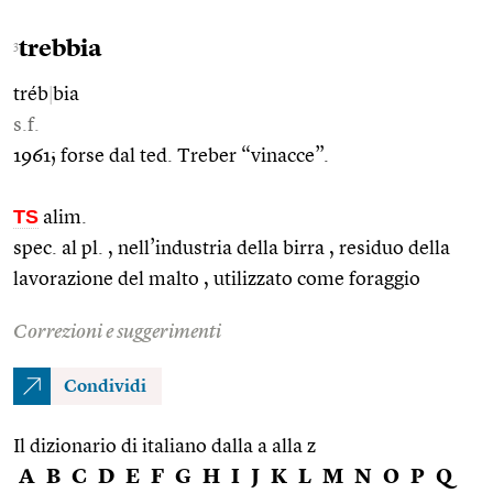
trebbia
3
tréb
|
bia
s.f.
1961; forse dal ted. Treber “vinacce”.
TS
alim.
spec. al pl. , nell’industria della birra , residuo della
lavorazione del malto , utilizzato come foraggio
Correzioni e suggerimenti
Condividi
Il dizionario di italiano dalla a alla z
A
B
C
D
E
F
G
H
I
J
K
L
M
N
O
P
Q