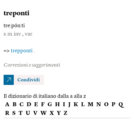
treponti
tre
|
pón
|
ti
s.m.inv., var.
=>
trepponti
.
Correzioni e suggerimenti
Condividi
Il dizionario di italiano dalla a alla z
A
B
C
D
E
F
G
H
I
J
K
L
M
N
O
P
Q
R
S
T
U
V
W
X
Y
Z