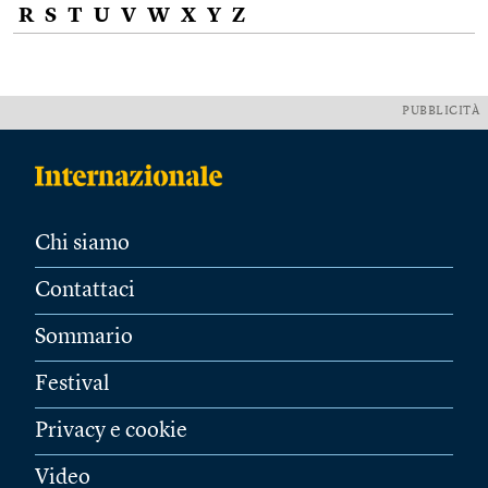
R
S
T
U
V
W
X
Y
Z
PUBBLICITÀ
Chi siamo
Contattaci
Sommario
Festival
Privacy e cookie
Video