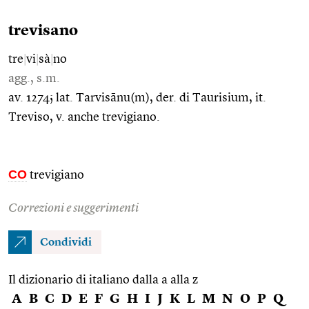
trevisano
tre
|
vi
|
sà
|
no
agg., s.m.
av. 1274; lat. Tarvisānu(m), der. di Taurisium, it.
Treviso, v. anche trevigiano.
CO
trevigiano
Correzioni e suggerimenti
Condividi
Il dizionario di italiano dalla a alla z
A
B
C
D
E
F
G
H
I
J
K
L
M
N
O
P
Q