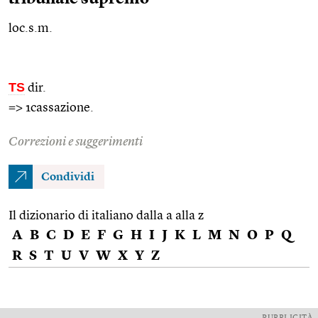
loc.s.m.
TS
dir.
=> 1cassazione.
Correzioni e suggerimenti
Condividi
Il dizionario di italiano dalla a alla z
A
B
C
D
E
F
G
H
I
J
K
L
M
N
O
P
Q
R
S
T
U
V
W
X
Y
Z