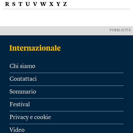
R
S
T
U
V
W
X
Y
Z
PUBBLICITÀ
Chi siamo
Contattaci
Sommario
Festival
Privacy e cookie
Video