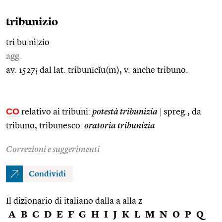
tribunizio
tri
|
bu
|
nì
|
zio
agg.
av. 1527; dal lat. tribunīcĭu(m), v. anche tribuno.
CO
relativo ai tribuni:
potestà tribunizia
|
spreg., da
tribuno, tribunesco:
oratoria tribunizia
Correzioni e suggerimenti
Condividi
Il dizionario di italiano dalla a alla z
A
B
C
D
E
F
G
H
I
J
K
L
M
N
O
P
Q