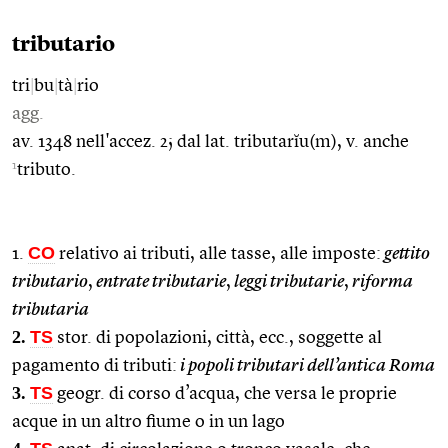
tributario
tri
|
bu
|
tà
|
rio
agg.
av. 1348 nell'accez. 2; dal lat. tributarĭu(m), v. anche
1
tributo.
CO
1.
relativo ai tributi, alle tasse, alle imposte:
gettito
tributario
,
entrate tributarie
,
leggi tributarie
,
riforma
tributaria
2.
TS
stor. di popolazioni, città, ecc., soggette al
pagamento di tributi:
i popoli tributari dell’antica Roma
3.
TS
geogr. di corso d’acqua, che versa le proprie
acque in un altro fiume o in un lago