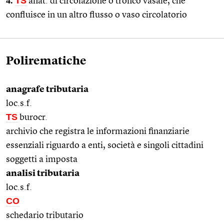
4.
TS
anat. di circolazione o tronco vasale, che
confluisce in un altro flusso o vaso circolatorio
Polirematiche
anagrafe tributaria
loc.s.f.
TS
burocr.
archivio che registra le informazioni finanziarie
essenziali riguardo a enti, società e singoli cittadini
soggetti a imposta
analisi tributaria
loc.s.f.
CO
schedario tributario