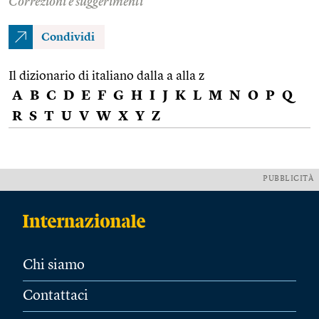
Correzioni e suggerimenti
Condividi
Il dizionario di italiano dalla a alla z
A
B
C
D
E
F
G
H
I
J
K
L
M
N
O
P
Q
R
S
T
U
V
W
X
Y
Z
PUBBLICITÀ
Chi siamo
Contattaci