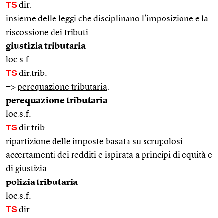
TS
dir.
insieme delle leggi che disciplinano l’imposizione e la
riscossione dei tributi.
giustizia tributaria
loc.s.f.
TS
dir.trib.
=>
perequazione tributaria
.
perequazione tributaria
loc.s.f.
TS
dir.trib.
ripartizione delle imposte basata su scrupolosi
accertamenti dei redditi e ispirata a principi di equità e
di giustizia
polizia tributaria
loc.s.f.
TS
dir.