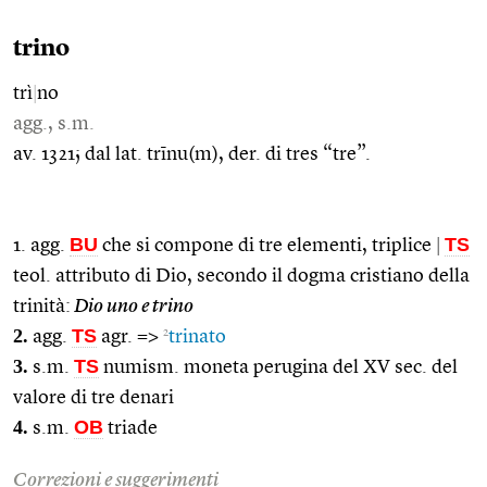
trino
trì
|
no
agg., s.m.
av. 1321; dal lat. trīnu(m), der. di tres “tre”.
BU
TS
1. agg.
che si compone di tre elementi, triplice
|
teol. attributo di Dio, secondo il dogma cristiano della
trinità:
Dio uno e trino
2.
TS
2
agg.
agr. =>
trinato
3.
TS
s.m.
numism. moneta perugina del XV sec. del
valore di tre denari
4.
OB
s.m.
triade
Correzioni e suggerimenti