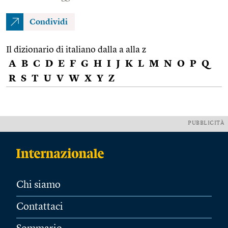
Condividi
Il dizionario di italiano dalla a alla z
A
B
C
D
E
F
G
H
I
J
K
L
M
N
O
P
Q
R
S
T
U
V
W
X
Y
Z
PUBBLICITÀ
Chi siamo
Contattaci