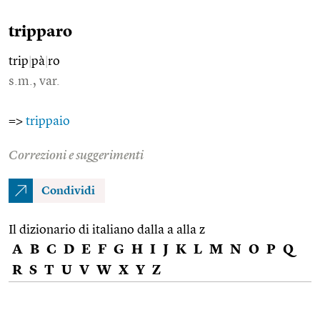
tripparo
trip
|
pà
|
ro
s.m., var.
=>
trippaio
Correzioni e suggerimenti
Condividi
Il dizionario di italiano dalla a alla z
A
B
C
D
E
F
G
H
I
J
K
L
M
N
O
P
Q
R
S
T
U
V
W
X
Y
Z