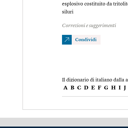
esplosivo costituito da tritol
siluri
Correzioni e suggerimenti
Condividi
Il dizionario di italiano dalla a
A
B
C
D
E
F
G
H
I
J