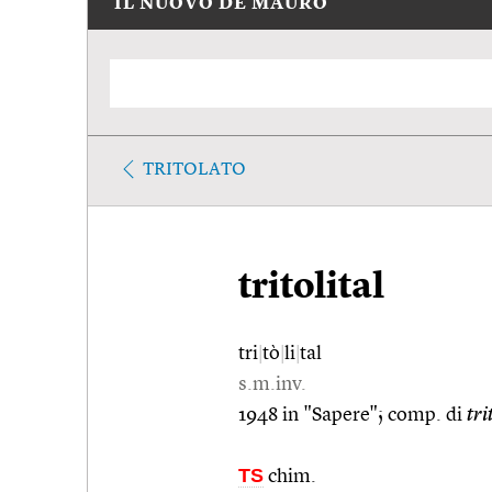
IL NUOVO DE MAURO
TRITOLATO
tritolital
tri
|
tò
|
li
|
tal
s.m.inv.
1948 in "Sapere"; comp. di
tri
TS
chim.