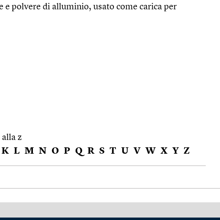
ite e polvere di alluminio, usato come carica per
 alla z
K
L
M
N
O
P
Q
R
S
T
U
V
W
X
Y
Z