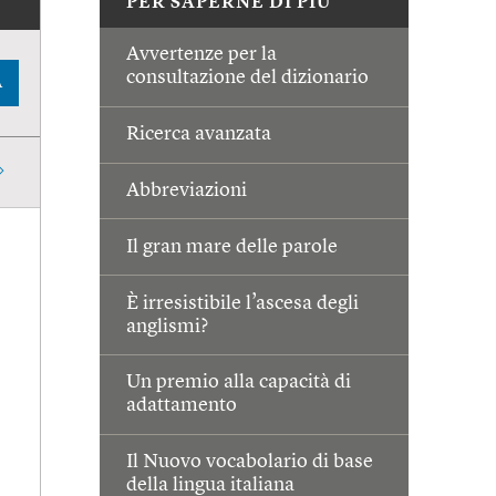
PER SAPERNE DI PIÙ
Avvertenze per la
consultazione del dizionario
A
Ricerca avanzata
Abbreviazioni
Il gran mare delle parole
È irresistibile l’ascesa degli
anglismi?
Un premio alla capacità di
adattamento
Il Nuovo vocabolario di base
della lingua italiana