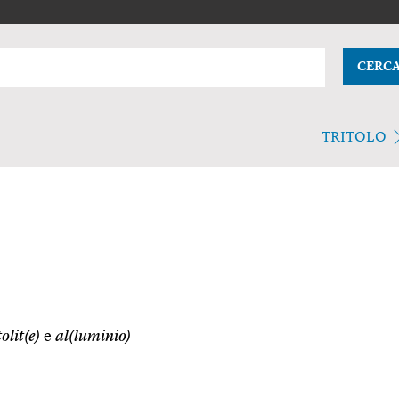
CERC
TRITOLO
tolit(e)
e
al(luminio)