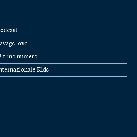
odcast
avage love
ltimo numero
nternazionale Kids