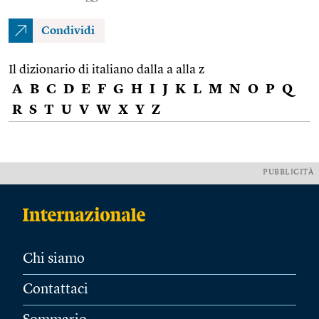
Condividi
Il dizionario di italiano dalla a alla z
A
B
C
D
E
F
G
H
I
J
K
L
M
N
O
P
Q
R
S
T
U
V
W
X
Y
Z
PUBBLICITÀ
Chi siamo
Contattaci