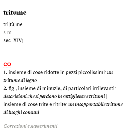
tritume
tri
|
tù
|
me
s.m.
sec. XIV;
CO
1.
insieme di cose ridotte in pezzi piccolissimi:
un
tritume di legno
2.
fig., insieme di minuzie, di particolari irrilevanti:
descrizioni che si perdono in sottigliezze e tritumi
|
insieme di cose trite e ritrite:
un insopportabile tritume
di luoghi comuni
Correzioni e suggerimenti