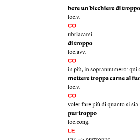
bere un bicchiere di tropp
loc.v.
CO
ubriacarsi.
di troppo
loc.avv.
CO
in più, in soprannumero: qui c’
mettere troppa carne al fu
loc.v.
CO
voler fare più di quanto si sia
pur troppo
loc.cong.
LE
var. =>
purtroppo
.