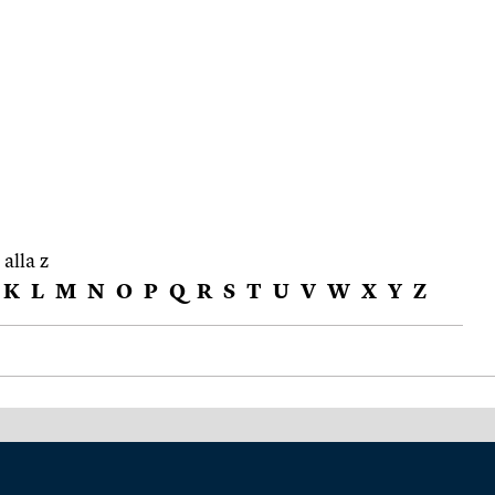
 alla z
K
L
M
N
O
P
Q
R
S
T
U
V
W
X
Y
Z