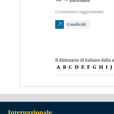
Correzioni e suggerimenti
Condividi
Il dizionario di italiano dalla a
A
B
C
D
E
F
G
H
I
J