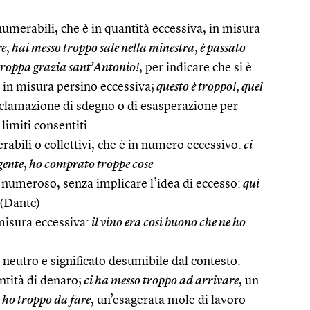
umerabili, che è in quantità eccessiva, in misura
re
,
hai messo troppo sale nella minestra
,
è passato
roppa grazia sant’Antonio!
, per indicare che si è
 in misura persino eccessiva;
questo è troppo!
,
quel
clamazione di sdegno o di esasperazione per
 limiti consentiti
abili o collettivi, che è in numero eccessivo:
ci
gente
,
ho comprato troppe cose
numeroso, senza implicare l’idea di eccesso:
qui
(Dante)
misura eccessiva:
il vino era così buono che ne ho
 neutro e significato desumibile dal contesto:
ntità di denaro;
ci ha messo troppo ad arrivare
, un
ho troppo da fare
, un’esagerata mole di lavoro