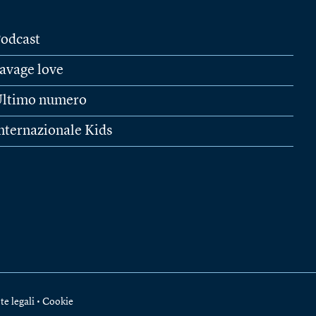
odcast
avage love
ltimo numero
nternazionale Kids
te legali
•
Cookie