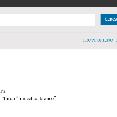
CERC
TROPPOPIENO
s.m.
1
. *throp “
mucchio, branco”.