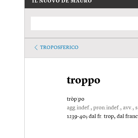
IL NUOVO DE MAURO
TROPOSFERICO
troppo
tròp
|
po
agg.indef., pron.indef., avv., 
1239-40; dal fr. trop, dal franc