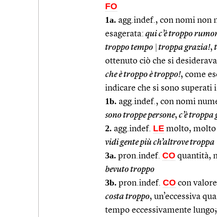
FO
1a.
agg.indef., con nomi non n
esagerata:
qui c’è troppo rumo
troppo tempo
|
troppa grazia!
,
t
ottenuto ciò che si desiderava
che è troppo è troppo!
, come es
indicare che si sono superati i
1b.
agg.indef., con nomi numer
sono troppe persone
,
c’è troppa 
2.
LE
agg.indef.
molto, molto 
vidi gente più ch’altrove troppa
3a.
CO
pron.indef.
quantità, 
bevuto troppo
3b.
CO
pron.indef.
con valore
costa troppo
, un’eccessiva qua
tempo eccessivamente lungo;