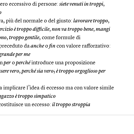
ero eccessivo di persone:
siete venuti in troppi
,
o
a, più del normale o del giusto:
lavorare troppo
,
rcizio è troppo difficile
,
non va troppo bene
,
mangi
ono
,
troppo gentile
, come formule di
preceduto da
anche
o
fin
con valore rafforzativo:
 grande per me
on
per
o
perché
introduce una proposizione
ssere vero
,
perché sia vero
;
è troppo orgoglioso per
a implicare l’idea di eccesso ma con valore simile
agazzo è troppo simpatico
costituisce un eccesso:
il troppo stroppia