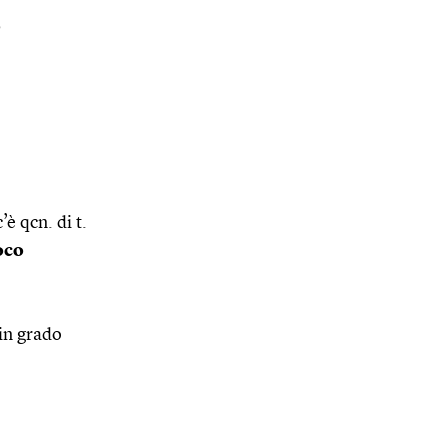
o
è qcn. di t.
oco
 in grado