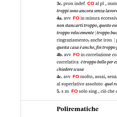
3c.
CO
pron.indef.
al pl., num
troppi sono ancora senza lavor
4a.
FO
avv.
in misura eccessiv
non stancarti troppo
,
questo ese
troppo velocemente
|
troppo bu
ringraziamento; anche iron.
|
questa casa è anche
,
fin troppo
4b.
FO
avv.
in correlazione c
correlativa:
è troppo bello per e
chiedere scusa
4c.
FO
avv.
molto, assai, senz
al superlativo assoluto:
quel r
5.
FO
s.m.
solo sing., ciò che 
Polirematiche