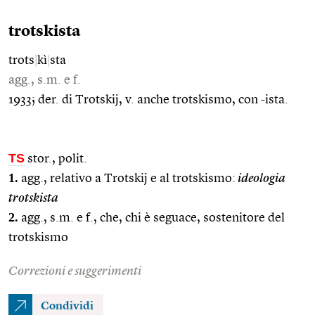
trotskista
trots
|
kì
|
sta
agg., s.m. e f.
1933; der. di Trotskij, v. anche trotskismo, con -ista.
TS
stor., polit.
1.
agg., relativo a Trotskij e al trotskismo:
ideologia
trotskista
2.
agg., s.m. e f., che, chi è seguace, sostenitore del
trotskismo
Correzioni e suggerimenti
Condividi