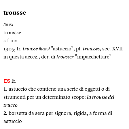
trousse
/trus/
trous
|
se
s.f.inv.
1905; fr.
trousse
/tʀus/
"astuccio", pl.
trousses
, sec. XVII
in questa accez., der. di
trousser
"impacchettare"
ES
fr.
1.
astuccio che contiene una serie di oggetti o di
strumenti per un determinato scopo:
la trousse del
trucco
2.
borsetta da sera per signora, rigida, a forma di
astuccio