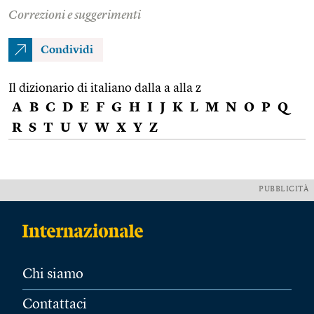
Correzioni e suggerimenti
Condividi
Il dizionario di italiano dalla a alla z
A
B
C
D
E
F
G
H
I
J
K
L
M
N
O
P
Q
R
S
T
U
V
W
X
Y
Z
PUBBLICITÀ
Chi siamo
Contattaci