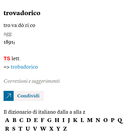
trovadorico
tro
|
va
|
dò
|
ri
|
co
agg.
1891;
TS
lett.
=>
trobadorico
Correzioni e suggerimenti
Condividi
Il dizionario di italiano dalla a alla z
A
B
C
D
E
F
G
H
I
J
K
L
M
N
O
P
Q
R
S
T
U
V
W
X
Y
Z