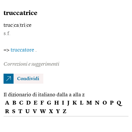
truccatrice
truc
|
ca
|
trì
|
ce
s.f.
=>
truccatore
.
Correzioni e suggerimenti
Condividi
Il dizionario di italiano dalla a alla z
A
B
C
D
E
F
G
H
I
J
K
L
M
N
O
P
Q
R
S
T
U
V
W
X
Y
Z