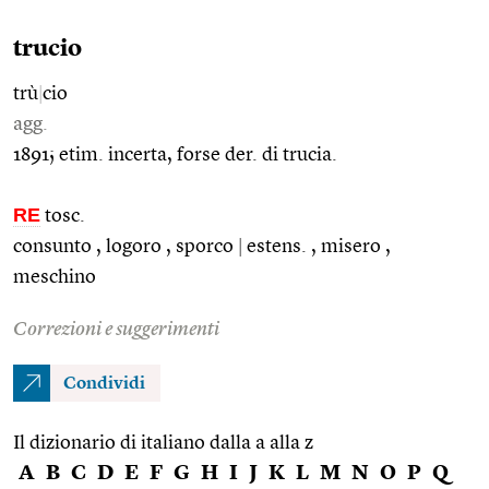
trucio
trù
|
cio
agg.
1891; etim. incerta, forse der. di trucia.
RE
tosc.
consunto , logoro , sporco
|
estens. , misero ,
meschino
Correzioni e suggerimenti
Condividi
Il dizionario di italiano dalla a alla z
A
B
C
D
E
F
G
H
I
J
K
L
M
N
O
P
Q