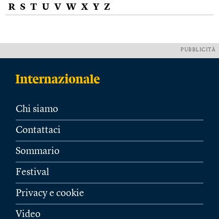
R
S
T
U
V
W
X
Y
Z
PUBBLICITÀ
Chi siamo
Contattaci
Sommario
Festival
Privacy e cookie
Video