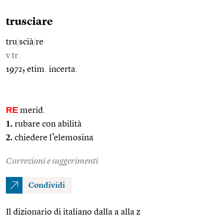
trusciare
tru
|
scià
|
re
v.tr.
1972; etim. incerta.
RE
merid.
1.
rubare con abilità
2.
chiedere l’elemosina
Correzioni e suggerimenti
Condividi
Il dizionario di italiano dalla a alla z