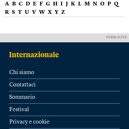
A
B
C
D
E
F
G
H
I
J
K
L
M
N
O
P
Q
R
S
T
U
V
W
X
Y
Z
PUBBLICITÀ
Chi siamo
Contattaci
Sommario
Festival
Privacy e cookie