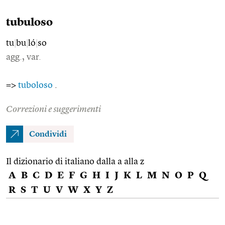
tubuloso
tu
|
bu
|
ló
|
so
agg., var.
=>
tuboloso
.
Correzioni e suggerimenti
Condividi
Il dizionario di italiano dalla a alla z
A
B
C
D
E
F
G
H
I
J
K
L
M
N
O
P
Q
R
S
T
U
V
W
X
Y
Z