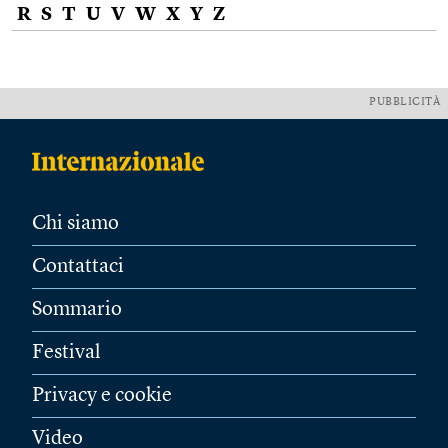
R
S
T
U
V
W
X
Y
Z
PUBBLICITÀ
Chi siamo
Contattaci
Sommario
Festival
Privacy e cookie
Video