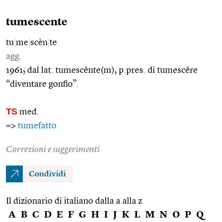
tumescente
tu
|
me
|
scèn
|
te
agg.
1961; dal lat. tumescĕnte(m), p.pres. di tumescĕre
“diventare gonfio”.
TS
med.
=>
tumefatto
Correzioni e suggerimenti
Condividi
Il dizionario di italiano dalla a alla z
A
B
C
D
E
F
G
H
I
J
K
L
M
N
O
P
Q