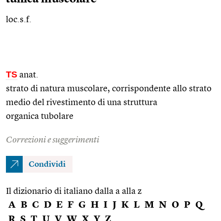
loc.s.f.
TS
anat.
strato di natura muscolare, corrispondente allo strato
medio del rivestimento di una struttura
organica tubolare
Correzioni e suggerimenti
Condividi
Il dizionario di italiano dalla a alla z
A
B
C
D
E
F
G
H
I
J
K
L
M
N
O
P
Q
R
S
T
U
V
W
X
Y
Z