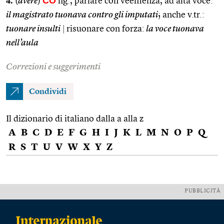
4.
CO
(
avere
)
fig., parlare con veemenza, ad alta voce:
il magistrato tuonava contro gli imputati
; anche v.tr.:
tuonare insulti
|
risuonare con forza:
la voce tuonava
nell’aula
Correzioni e suggerimenti
Condividi
Il dizionario di italiano dalla a alla z
A
B
C
D
E
F
G
H
I
J
K
L
M
N
O
P
Q
R
S
T
U
V
W
X
Y
Z
PUBBLICITÀ