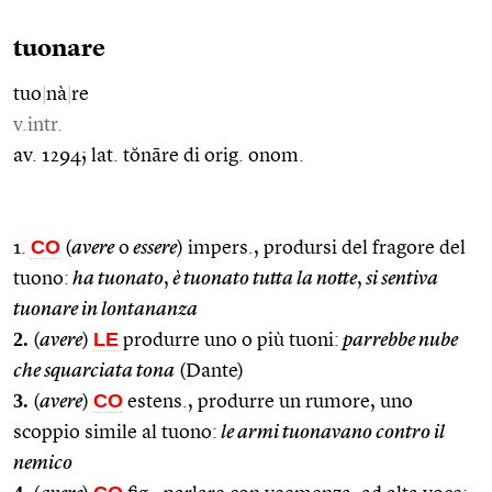
tuonare
tuo
|
nà
|
re
v.intr.
av. 1294; lat. tŏnāre di orig. onom.
CO
1.
(
avere
o
essere
) impers., prodursi del fragore del
tuono:
ha tuonato
,
è tuonato tutta la notte
,
si sentiva
tuonare in lontananza
2.
LE
(
avere
)
produrre uno o più tuoni:
parrebbe nube
che squarciata tona
(Dante)
3.
CO
(
avere
)
estens., produrre un rumore, uno
scoppio simile al tuono:
le armi tuonavano contro il
nemico