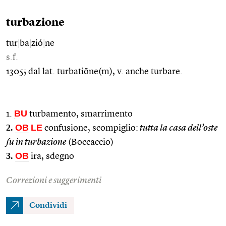
turbazione
tur
|
ba
|
zió
|
ne
s.f.
1305; dal lat. turbatiōne(m), v. anche turbare.
BU
1.
turbamento, smarrimento
2.
OB
LE
confusione, scompiglio:
tutta la casa dell’oste
fu in turbazione
(Boccaccio)
3.
OB
ira, sdegno
Correzioni e suggerimenti
Condividi