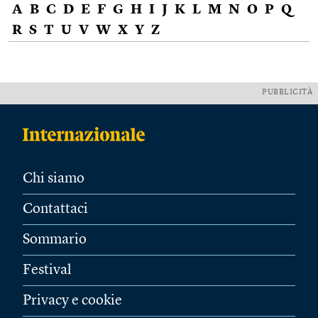
A
B
C
D
E
F
G
H
I
J
K
L
M
N
O
P
Q
R
S
T
U
V
W
X
Y
Z
PUBBLICITÀ
Chi siamo
Contattaci
Sommario
Festival
Privacy e cookie