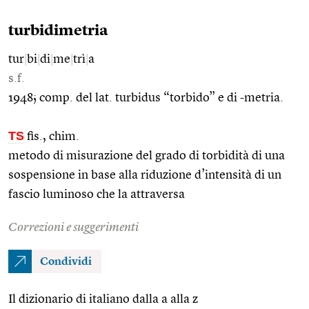
turbidimetria
tur
|
bi
|
di
|
me
|
trì
|
a
s.f.
1948; comp. del lat. turbidus “torbido” e di -metria.
TS
fis., chim.
metodo di misurazione del grado di torbidità di una
sospensione in base alla riduzione d’intensità di un
fascio luminoso che la attraversa
Correzioni e suggerimenti
Condividi
Il dizionario di italiano dalla a alla z