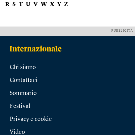
R
S
T
U
V
W
X
Y
Z
PUBBLICITÀ
Chi siamo
Contattaci
Sommario
Festival
Privacy e cookie
Video