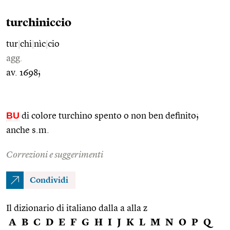
turchiniccio
tur
|
chi
|
nìc
|
cio
agg.
av. 1698;
BU
di colore turchino spento o non ben definito;
anche s.m.
Correzioni e suggerimenti
Condividi
Il dizionario di italiano dalla a alla z
A
B
C
D
E
F
G
H
I
J
K
L
M
N
O
P
Q