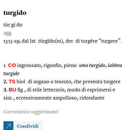
turgido
tùr
|
gi
|
do
agg.
1313-19; dal lat. tŭrgĭdu(m), der. di turgēre “turgere”.
CO
1.
ingrossato, rigonfio, pieno:
seno turgido
,
labbra
turgide
2.
TS
biol. di organo o tessuto, che presenta turgore
3.
BU
fig., di stile letterario, modo di esprimersi e
sim., eccessivamente ampolloso, ridondante
Correzioni e suggerimenti
Condividi