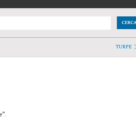
CERC
TURPE
e”.