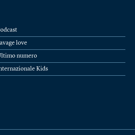
odcast
avage love
ltimo numero
nternazionale Kids