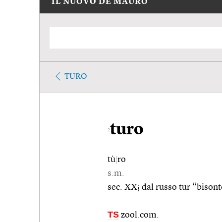
IL NUOVO DE MAURO
TURO
turo
2
tù
|
ro
s.m.
sec. XX; dal russo tur “bisont
TS
zool.com.