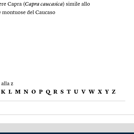
ere Capra (
Capra caucasica
) simile allo
ne montuose del Caucaso
 alla z
K
L
M
N
O
P
Q
R
S
T
U
V
W
X
Y
Z