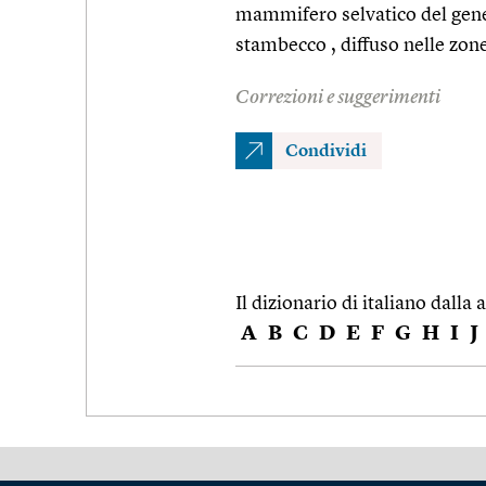
mammifero selvatico del gen
stambecco , diffuso nelle zo
Correzioni e suggerimenti
Condividi
Il dizionario di italiano dalla a
A
B
C
D
E
F
G
H
I
J