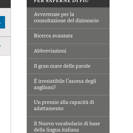
PER SAPERNE DI PIÙ
Avvertenze per la
consultazione del dizionario
A
Ricerca avanzata
Abbreviazioni
Il gran mare delle parole
È irresistibile l’ascesa degli
anglismi?
Un premio alla capacità di
adattamento
Il Nuovo vocabolario di base
della lingua italiana