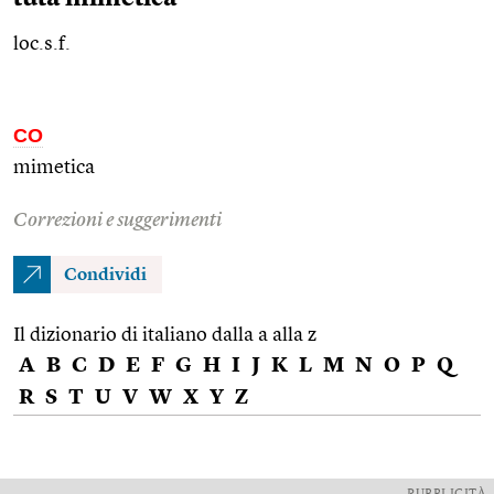
loc.s.f.
CO
mimetica
Correzioni e suggerimenti
Condividi
Il dizionario di italiano dalla a alla z
A
B
C
D
E
F
G
H
I
J
K
L
M
N
O
P
Q
R
S
T
U
V
W
X
Y
Z