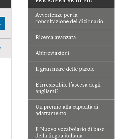
PER SAPERNE DI PIÙ
Avvertenze per la
consultazione del dizionario
A
Ricerca avanzata
Abbreviazioni
Il gran mare delle parole
È irresistibile l’ascesa degli
anglismi?
Un premio alla capacità di
adattamento
Il Nuovo vocabolario di base
della lingua italiana