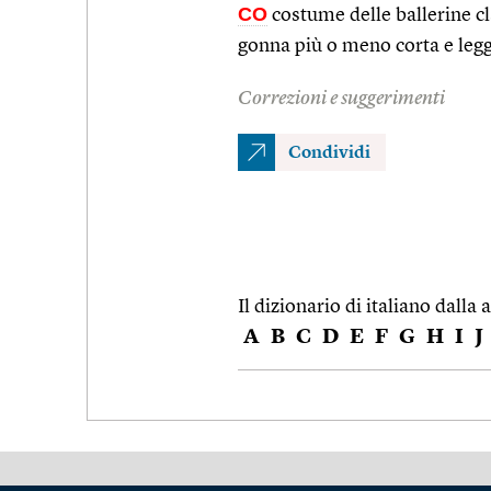
CO
costume delle ballerine cl
gonna più o meno corta e legger
Correzioni e suggerimenti
Condividi
Il dizionario di italiano dalla a
A
B
C
D
E
F
G
H
I
J