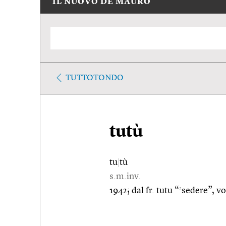
IL NUOVO DE MAURO
TUTTOTONDO
tutù
tu
|
tù
s.m.inv.
2
1942; dal fr. tutu “
sedere”, vo