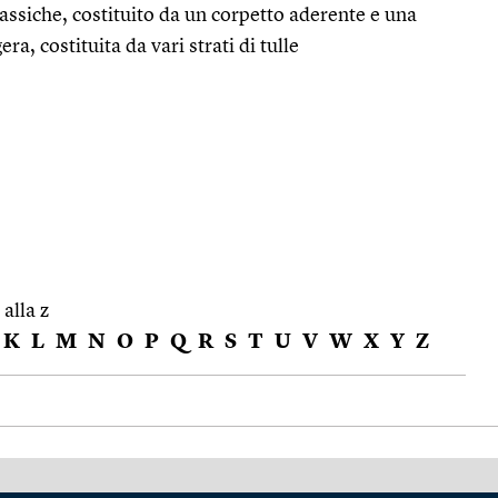
assiche, costituito da un corpetto aderente e una
a, costituita da vari strati di tulle
 alla z
K
L
M
N
O
P
Q
R
S
T
U
V
W
X
Y
Z