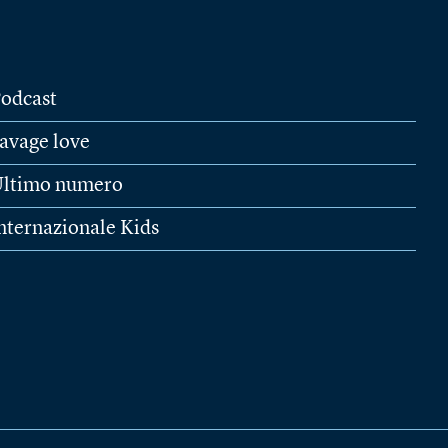
odcast
avage love
ltimo numero
nternazionale Kids